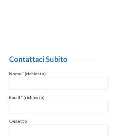
Tec
Var
We
Contattaci Subito
Nome * (richiesto)
Email * (richiesto)
Oggetto